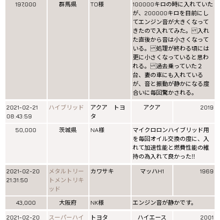
197,000
群馬県
TO様
100000キロの時に入れていた
が、200000キロを目前にし
てエンジン音が大きくなって
きたので入れてみた。 入れ
た直後から音は小さくなって
いる。 処理が終わる頃には
更に小さくなっていると思わ
れる。 過去乗っていた２
台、妻の車にも入れている
が、音と振動が静かになる度
合いに毎回驚かされる。
2021-02-21
ハイブリッド
アクア トヨ
アクア
2019
08:43:59
タ
50,000
茨城県
NA様
マイクロロンハイブリッド用
を毎回オイル交換の度に、入
れて加速性能と燃費性能の維
持の為入れて良かった‼️
2021-02-20
メタルトリー
カワサキ
マッハH1
1969
21:31:50
トメントリキ
ッド
43,000
大阪府
NK様
エンジン音が静かです。
2021-02-20
スーパーハイ
トヨタ
ハイエース
2001