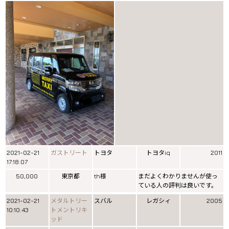
2021-02-21
ガストリート
トヨタ
トヨタiq
2011
17:18:07
50,000
東京都
th様
まだよくわかりませんが使っ
ている人の評判は良いです。
2021-02-21
メタルトリー
スバル
レガシィ
2005
10:10:43
トメントリキ
ッド