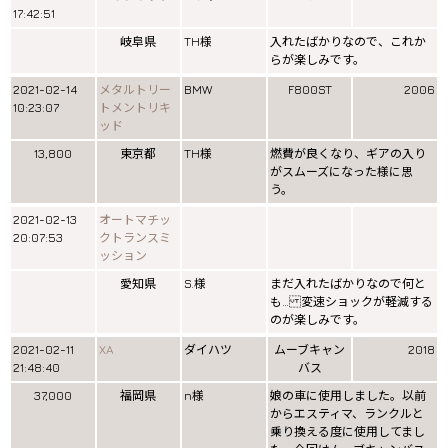
17:42:51
岐阜県
TH様
入れたばかりなので、これか
らが楽しみです。
2021-02-14
メタルトリー
BMW
F800ST
2006
10:23:07
トメントリキ
ッド
13,800
東京都
TH様
燃費が良くなり、ギアの入り
がスムーズになった様に思
う。
2021-02-13
オートマチッ
20:07:53
クトランスミ
ッション
愛知県
S.様
まだ入れたばかりなので何と
も… 変速ショックが軽減する
のが楽しみです。
2021-02-11
XA
ダイハツ
ムーブキャン
2018
21:48:40
バス
37,000
福岡県
n様
娘の車に使用しました。以前
からエスティマ、ランクルと
乗り換える度に使用してまし