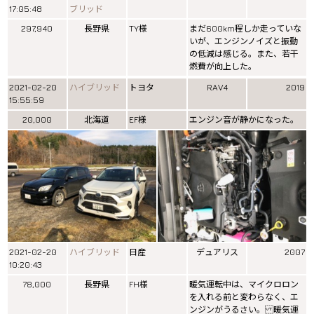
17:05:48
ブリッド
297,940
長野県
TY様
まだ600km程しか走っていな
いが、エンジンノイズと振動
の低減は感じる。また、若干
燃費が向上した。
2021-02-20
ハイブリッド
トヨタ
RAV4
2019
15:55:59
20,000
北海道
EF様
エンジン音が静かになった。
2021-02-20
ハイブリッド
日産
デュアリス
2007
10:20:43
78,000
長野県
FH様
暖気運転中は、マイクロロン
を入れる前と変わらなく、エ
ンジンがうるさい。 暖気運