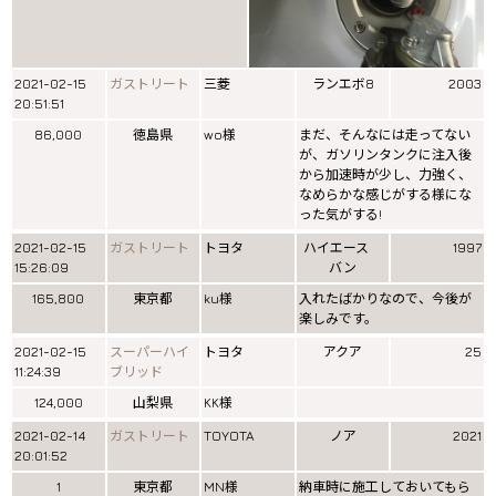
2021-02-15
ガストリート
三菱
ランエボ8
2003
20:51:51
86,000
徳島県
wo様
まだ、そんなには走ってない
が、ガソリンタンクに注入後
から加速時が少し、力強く、
なめらかな感じがする様にな
った気がする!
2021-02-15
ガストリート
トヨタ
ハイエース
1997
15:26:09
バン
165,800
東京都
ku様
入れたばかりなので、今後が
楽しみです。
2021-02-15
スーパーハイ
トヨタ
アクア
25
11:24:39
ブリッド
124,000
山梨県
KK様
2021-02-14
ガストリート
TOYOTA
ノア
2021
20:01:52
1
東京都
MN様
納車時に施工しておいてもら