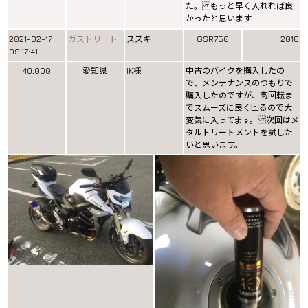
た。 もっと早く入れれば良
かったと思います
2021-02-17
ガストリート
スズキ
GSR750
2016
09:17:41
40,000
愛知県
IK様
中古のバイクを購入したの
で、メンテナンスのつもりで
購入したのですが、高回転ま
でスムーズに良く回るので大
変気に入ってます。 次回はメ
タルトリートメントを試した
いと思います。