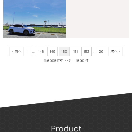
< 前へ
1
...
148
149
150
151
152
...
201
次へ >
全6005件中 4471 - 4500 件
Product