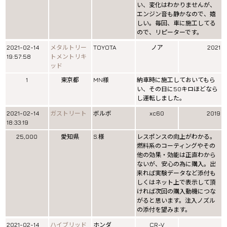
い、変化はわかりませんが、
エンジン音も静かなので、嬉
しい。毎回、車に施工してる
ので、リピーターです。
2021-02-14
メタルトリー
TOYOTA
ノア
2021
19:57:58
トメントリキ
ッド
1
東京都
MN様
納車時に施工しておいてもら
い、その日に50キロほどなら
し運転しました。
2021-02-14
ガストリート
ボルボ
xc60
2019
18:33:19
25,000
愛知県
S.様
レスポンスの向上がわかる。
燃料系のコーティングやその
他の効果・効能は正直わから
ないが、安心の為に購入。出
来れば実験データなど添付も
しくはネット上で表示して頂
ければ次回の購入動機につな
がると思います。注入ノズル
の添付を望みます。
2021-02-14
ハイブリッド
ホンダ
CR-V