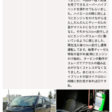
てました、今回は一度で処理
を完了できるスーパーハイブ
リッドを使わせてもらいまし
た。ハイエースの時と同じよ
うにエンジンをかけながら注
入しだんだんとディーゼルの
音がマイルドになりさすがだ
なと。それから30km走行しさ
らにエンジンがスムーズに動
いているように感じました、
現在注入後120km走行し通常
運転してます。結果ディーゼル
特有の音が半減(特にエンジン
かけ始め)、タービンの動作が
スムーズでアクセルの踏み込
みが少なくストレスがなくな
りました。あとはスーパーハ
イブリッドが旧マイクロロン
同様に耐久性があれば◎です
ね。