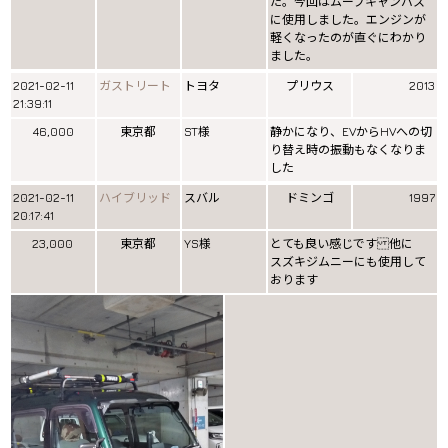
た。今回はムーブキャンバス
に使用しました。エンジンが
軽くなったのが直ぐにわかり
ました。
2021-02-11
ガストリート
トヨタ
プリウス
2013
21:39:11
46,000
東京都
ST様
静かになり、EVからHVへの切
り替え時の振動もなくなりま
した
2021-02-11
ハイブリッド
スバル
ドミンゴ
1997
20:17:41
23,000
東京都
YS様
とても良い感じです 他に
スズキジムニーにも使用して
おります