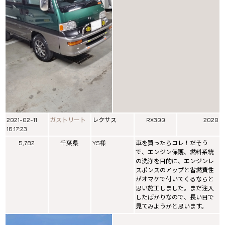
2021-02-11
ガストリート
レクサス
RX300
2020
16:17:23
5,782
千葉県
YS様
車を買ったらコレ！だそう
で、エンジン保護、燃料系統
の洗浄を目的に、エンジンレ
スポンスのアップと省燃費性
がオマケで付いてくるならと
思い施工しました。まだ注入
したばかりなので、長い目で
見てみようかと思います。