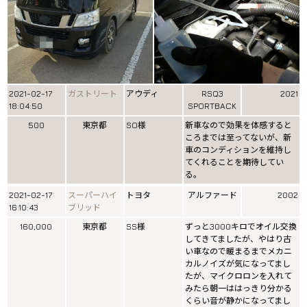
2021-02-17
ガストリート
アウディ
RSQ3
2021
18:04:50
SPORTBACK
500
東京都
SO様
新車なので効果を体感すると
ころまでは至ってないが、新
車のコンディションを維持し
てくれることを期待してい
る。
2021-02-17
スーパーハイ
トヨタ
アルファード
2002
16:10:43
ブリッド
160,000
東京都
SS様
ずっと3000キロでオイル交換
してきてましたが、やはり古
い車なので暖まるまでメカニ
カルノイズが気になってまし
たが、マイクロロンを入れて
みたら朝一ははっきり分かる
くらい音が静かになってまし