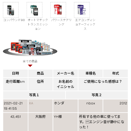
コンパウンド90
オートマチック
パワーステアリ
エアコンディシ
トランスミッシ
ング
ョナーフィック
ョン
ス
全ての商品
日時
商品
メーカー名
車種名
年式
走行距離km
住所
お名前の
ご使用になった感想は？
イニシャル
写真１
写真２
2021-02-21
XA
ホンダ
nbox
2012
19:41:55
43,451
大阪府
YH様
所有する他の車に使ってま
す。 エンジン音が静かにな
った！