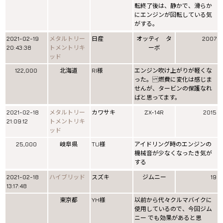
転終了後は、静かで、滑らか
にエンジンが回転している気
がする。
2021-02-19
メタルトリー
日産
オッティ タ
2007
20:43:38
トメントリキ
ーボ
ッド
122,000
北海道
RI様
エンジン吹け上がりが軽くな
った。 燃費に変化は感じま
せんが、タービンの保護なれ
ばと思ってます。
2021-02-18
メタルトリー
カワサキ
ZX-14R
2015
21:09:12
トメントリキ
ッド
25,000
岐阜県
TU様
アイドリング時のエンジンの
機械音が少なくなったき気が
する
2021-02-18
ハイブリッド
スズキ
ジムニー
19
13:17:48
東京都
YH様
以前から代々クルマバイクに
使用しているので、今回ジム
ニー でも効果があると思