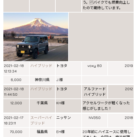
う。 バイクでも燃費向上し
たので期待しています。
2021-02-18
ハイブリッド
トヨタ
voxy 80
2019
12:13:34
6,000
神奈川県
J.様
2021-02-18
ハイブリッド
トヨタ
アルファード
2012
11:44:50
ハイブリッド
12,000
千葉県
KH様
アクセルワークが軽くなった
感じがしました！
2021-02-17
スーパーハイ
ニッサン
NV350
2018
18:23:11
ブリッド
70,000
福島県
EH様
20年前にハイエースに使用し