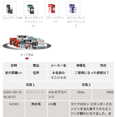
コンパウンド90
オートマチック
パワーステアリ
エアコンディシ
トランスミッシ
ング
ョナーフィック
ョン
ス
全ての商品
日時
商品
メーカー名
車種名
年式
走行距離km
住所
お名前の
ご使用になった感想は？
イニシャル
写真１
写真２
2020-08-15
ガストリート
メルセデスベ
190e
1985
16:26:57
ンツ
147,951
熊本県
HM様
マイクロロン スタンダードエ
ンジンを注入後すぐからエン
ジンが静かになりました。ま