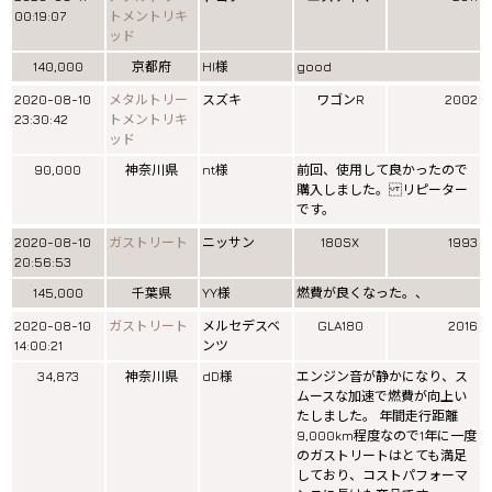
00:19:07
トメントリキ
ッド
140,000
京都府
HI様
good
2020-08-10
メタルトリー
スズキ
ワゴンR
2002
23:30:42
トメントリキ
ッド
90,000
神奈川県
nt様
前回、使用して良かったので
購入しました。 リピーター
です。
2020-08-10
ガストリート
ニッサン
180SX
1993
20:56:53
145,000
千葉県
YY様
燃費が良くなった。、
2020-08-10
ガストリート
メルセデスベ
GLA180
2016
14:00:21
ンツ
34,873
神奈川県
dD様
エンジン音が静かになり、ス
ムースな加速で燃費が向上い
たしました。 年間走行距離
9,000km程度なので1年に一度
のガストリートはとても満足
しており、コストパフォーマ