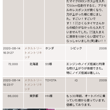
たマイクロロンガスgtを入れ
て50km位走行すると、アクセ
ルのレスポンスが良くなり、
力が上がった様に感じまし
た。すごい！すごいで
す！！ さくらタイヤさんか
らの紹介がなかったら入れて
いませんでした。 注入まえ
に液体を10分くらい混ぜてい
らっしゃいました(笑)凄い！！
2020-08-14
メタルトリー
ホンダ
シビック
2006
16:31:27
トメントリキ
ッド
72,000
北海道
SS様
エンジンのノイズ低減と円滑
な吹け上がりが体感できた。
特にノイズ低減は著しい。
2020-08-14
メタルトリー
TOYOTA
iQ
2009
16:23:17
トメントリキ
ッド
86,000
東京都
HN様
もぅ30年前、オートバイに乗
っていた頃から使っています。
信頼しております。