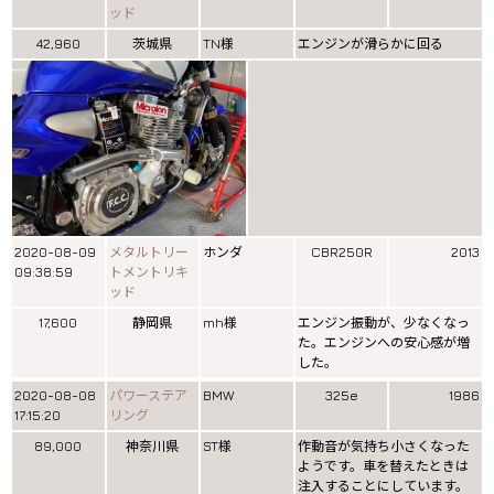
ッド
42,960
茨城県
TN様
エンジンが滑らかに回る
2020-08-09
メタルトリー
ホンダ
CBR250R
2013
09:38:59
トメントリキ
ッド
17,600
静岡県
mh様
エンジン振動が、少なくなっ
た。エンジンへの安心感が増
した。
2020-08-08
パワーステア
BMW
325e
1986
17:15:20
リング
89,000
神奈川県
ST様
作動音が気持ち小さくなった
ようです。車を替えたときは
注入することにしています。