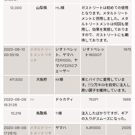
12,000
山梨県
HU様
ガストリートは初めての使用
となります。メタルトリート
メントと併用しました。メタ
ルトリートメントは何回も使
用し、効果を実感しておりま
すので、ガストリートにも期
待しております。
2020-08-10
メタルトリー
いすゞベレッ
いすゞベレッ
1973
00:55:19
トメントリキ
ト、ヤマハ
ト1800GT
ッド
FZR1000、ヤ
マハFZ250フ
ェーザー
471,500
大阪府
KK様
車とバイクに愛用していま
す。 2万キロを目安に注入し
良い調子を維持しています。
2020-08-09
XA
ドゥカティ
750F1
1986
19:31:26
10,219
鳥取県
TI様
注入したばかりですが、ギア
の入りがスムーズになった。
2020-08-09
メタルトリー
ヤマハ
XJR1300
2005
17:28:10
トメントリキ