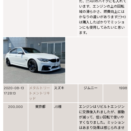
た、 4stのバイクにも入れて
います、エンジンの上の回転
域の滑らかさ、燃費向上には
かなりの違いがあります M3
は購入したばかりでミッショ
ンにも使用してみたいと思い
ます。
2020-08-13
メタルトリー
スズキ
ジムニー
1998
17:28:13
トメントリキ
ッド
200,000
東京都
JS様
エンジンはリビルトエンジン
に交換後入れましたが、振動
が減って、低い回転で使いや
すくなりました。ミッション
はあまり効果は感じられませ