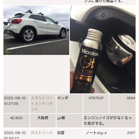
ンスに長けた商品です。
2020-08-10
メタルトリー
ホンダ
VFR750F
1994
13:37:09
トメントリキ
ッド
42,800
大阪府
yk様
エンジンノイズが少なくなっ
た気がする。
2020-08-10
ガストリート
日産
ノートdig-s
2017
10:56:27