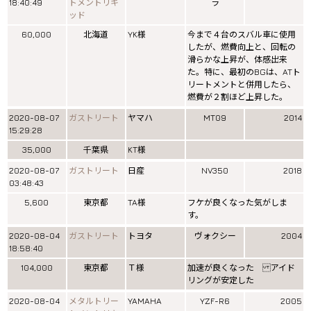
18:40:49
トメントリキ
ラ
ッド
60,000
北海道
YK様
今まで４台のスバル車に使用
したが、燃費向上と、回転の
滑らかな上昇が、体感出来
た。特に、最初のBGは、ATト
リートメントと併用したら、
燃費が２割ほど上昇した。
2020-08-07
ガストリート
ヤマハ
MT09
2014
15:29:28
35,000
千葉県
KT様
2020-08-07
ガストリート
日産
NV350
2018
03:48:43
5,600
東京都
TA様
フケが良くなった気がしま
す。
2020-08-04
ガストリート
トヨタ
ヴォクシー
2004
18:58:40
104,000
東京都
Ｔ様
加速が良くなった アイド
リングが安定した
2020-08-04
メタルトリー
YAMAHA
YZF-R6
2005