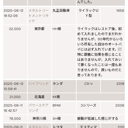
んでした。
2020-08-12
メタルトリー
丸正自動車
ライラックＵ
1956
18:52:06
トメントリキ
Ｙ型
ッド
22,000
東京都
HH様
ライラックはレストア後、初
めて入れましたのでまだわか
りませんが、80年代からいろ
いろ所有した自分のオートバ
イには必ず入れています。
特に顕著に効果を感じること
はありませんが、入れておい
て悪くなったことは一度もあ
りませんので、良いものだと
思っております。
2020-08-12
ハイブリッド
ホンダ
CR-V
2018
10:58:41
21,000
北海道
KK様
2020-08-11
パワーステア
BMW
3シリーズ
2006
16:42:57
リング
78,000
神奈川県
SH様
振動が低減した感じがする
2020-08-11
メタルトリー
トヨタ
エスティマ
2011