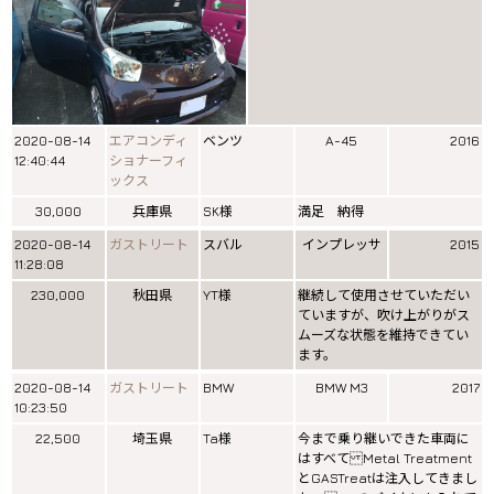
2020-08-14
エアコンディ
ベンツ
A-45
2016
12:40:44
ショナーフィ
ックス
30,000
兵庫県
SK様
満足 納得
2020-08-14
ガストリート
スバル
インプレッサ
2015
11:28:08
230,000
秋田県
YT様
継続して使用させていただい
ていますが、吹け上がりがス
ムーズな状態を維持できてい
ます。
2020-08-14
ガストリート
BMW
BMW M3
2017
10:23:50
22,500
埼玉県
Ta様
今まで乗り継いできた車両に
はすべて Metal Treatment
とGASTreatは注入してきまし