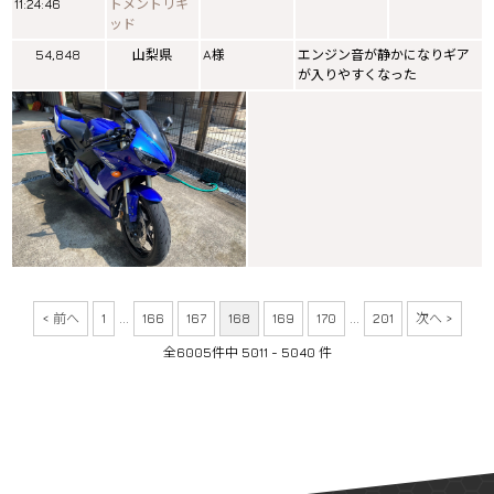
11:24:46
トメントリキ
ッド
54,848
山梨県
A様
エンジン音が静かになりギア
が入りやすくなった
< 前へ
1
...
166
167
168
169
170
...
201
次へ >
全6005件中 5011 - 5040 件