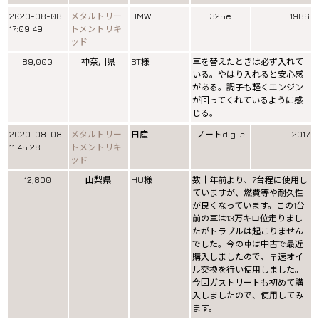
2020-08-08
メタルトリー
BMW
325e
1986
17:09:49
トメントリキ
ッド
89,000
神奈川県
ST様
車を替えたときは必ず入れて
いる。やはり入れると安心感
がある。調子も軽くエンジン
が回ってくれているように感
じる。
2020-08-08
メタルトリー
日産
ノートdig-s
2017
11:45:28
トメントリキ
ッド
12,800
山梨県
HU様
数十年前より、7台程に使用し
ていますが、燃費等や耐久性
が良くなっています。この1台
前の車は13万キロ位走りまし
たがトラブルは起こりません
でした。今の車は中古で最近
購入しましたので、早速オイ
ル交換を行い使用しました。
今回ガストリートも初めて購
入しましたので、使用してみ
ます。