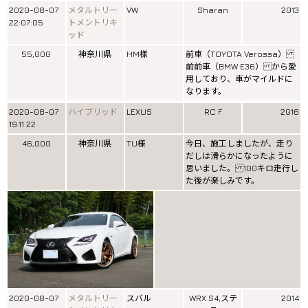
2020-08-07
メタルトリー
VW
Sharan
2013
22:07:05
トメントリキ
ッド
55,000
神奈川県
HM様
前車（TOYOTA Verossa）
前前車（BMW E36） から愛
用しており、車がマイルドに
なります。
2020-08-07
ハイブリッド
LEXUS
RC F
2016
19:11:22
46,000
神奈川県
TU様
今日、施工しましたが、走り
だしは滑らかになったように
思いました。 100キロ走行し
た後が楽しみです。
2020-08-07
メタルトリー
スバル
WRX S4,ステ
2014