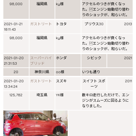
98,000
福岡県
ky様
アクセルのつきが良くなっ
た。 エンジン始動切り替わ
りのショックが、和らいだ。
2021-01-21
ガストリート
トヨタ
プリウス30
2013
18:11:43
98,000
福岡県
ky様
アクセルのつきが良くなっ
た。 エンジン始動切り替わ
りのショックが、和らいだ。
2021-01-20
スーパーハイ
ホンダ
シビック
2021
21:31:53
ブリッド
20
神奈川県
oo様
いつも通り
2021-01-20
ガストリート
スズキ
スイフト スポ
2011
13:34:24
ーツ
125,782
埼玉県
YK様
数キロ走行しただけで、エン
ジンがスムーズに回るように
なりました。