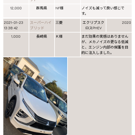
12,000
群馬県
NF様
ノイズも減って良い感じで
す。
2021-01-23
スーパーハイ
三菱
エクリプスク
2020
13:38:42
ブリッド
ロスPHEV
1,000
長崎県
Ｋ様
まだ効果の実感はありません
が、メカノイズの更なる低減
と、エンジン内部の保護を目
的に注入しました。