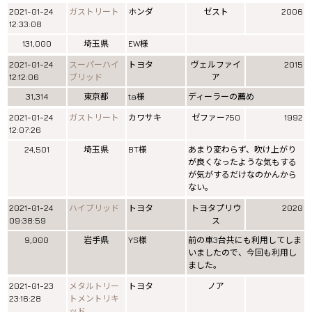
2021-01-24
ガストリート
ホンダ
ゼスト
2006
12:33:08
131,000
埼玉県
EW様
2021-01-24
スーパーハイ
トヨタ
ヴェルファイ
2015
12:12:06
ブリッド
ア
31,314
東京都
ta様
ディーラーの薦め
2021-01-24
ガストリート
カワサキ
ゼファー750
1992
12:07:26
24,501
埼玉県
BT様
あまり変わらず、吹け上がり
が良くなったような気もする
が気がするだけなのかんから
ない。
2021-01-24
ハイブリッド
トヨタ
トヨタプリウ
2020
09:38:59
ス
9,000
岩手県
YS様
前の車3台共にも利用してしま
いましたので、今回も利用し
ました。
2021-01-23
メタルトリー
トヨタ
ノア
23:16:28
トメントリキ
ッド