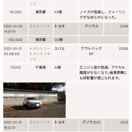
ッド
78,000
東京都
KS様
ノイズが低減し、フィーリン
グがなめらかになった。
2021-01-22
ガストリート
トヨタ
プリウス
2016
14:01:14
102,000
東京都
DO様
2021-01-21
メタルトリー
スバル
アウトバック
2006
20:06:56
トメントリキ
BP
ッド
77,000
千葉県
AI様
エンジン音が低減、アクセル
開度が少なくなり､結果燃費に
も好影響が感じられます。
2021-01-21
ガストリート
トヨタ
プリウス30
2013
18:12:21