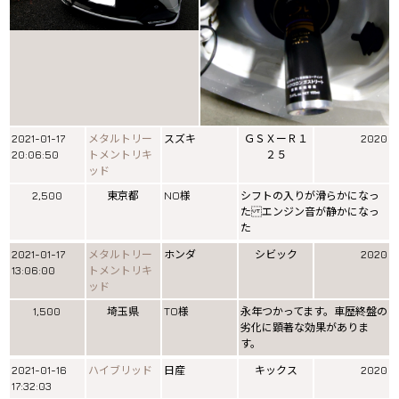
2021-01-17
メタルトリー
スズキ
ＧＳＸーＲ１
2020
20:06:50
トメントリキ
２５
ッド
2,500
東京都
NO様
シフトの入りが滑らかになっ
た エンジン音が静かになっ
た
2021-01-17
メタルトリー
ホンダ
シビック
2020
13:06:00
トメントリキ
ッド
1,500
埼玉県
TO様
永年つかってます。車歴終盤の
劣化に顕著な効果がありま
す。
2021-01-16
ハイブリッド
日産
キックス
2020
17:32:03