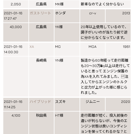
2,050
広島県
MK様
新車なのでよく分からない
2021-01-16
ガストリート
ホンダ
cr-v
2013
17:27:47
43,000
広島県
YK様
20年以上使用しているので、
調子がいいのが当たり前で逆
に分からなくなっています。
2021-01-16
XA
MG
MGA
1961
14:00:30
長崎県
YN様
製造から60年経って走行距離
も20〜30万�q以上は走行して
いると思って エンジン保護の
為XAを入れてみました、 注
入してからエンジンのトルク
と出力が上がった様に感じら
れました。
2021-01-16
ハイブリッド
スズキ
ジムニー
2020
11:14:25
4,100
秋田県
HT様
走行距離が短く、投入前後の
違いが判らないが、今後のエ
ンジン状態は良いコンディシ
ョンを保ってくれるかな？と