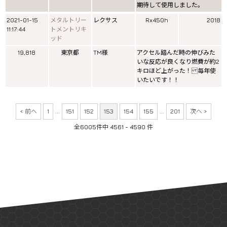
期待して使用しました。
2021-01-15
メタルトリー
レクサス
Rx450h
2018
11:17:44
トメントリキ
ッド
19,818
東京都
TM様
アクセル踏んだ時の伸びみた
いな反応が良くなり燃費が約2
キロほど上がった！ 毎年使
いたいです！！
< 前へ
1
...
151
152
153
154
155
...
201
次へ >
全6005件中 4561 - 4590 件