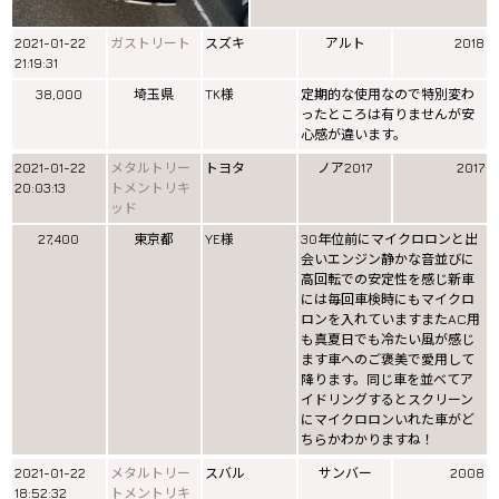
2021-01-22
ガストリート
スズキ
アルト
2018
21:19:31
38,000
埼玉県
TK様
定期的な使用なので特別変わ
ったところは有りませんが安
心感が違います。
2021-01-22
メタルトリー
トヨタ
ノア2017
2017
20:03:13
トメントリキ
ッド
27,400
東京都
YE様
30年位前にマイクロロンと出
会いエンジン静かな音並びに
高回転での安定性を感じ新車
には毎回車検時にもマイクロ
ロンを入れていますまたAC用
も真夏日でも冷たい風が感じ
ます車へのご褒美で愛用して
降ります。同じ車を並べてア
イドリングするとスクリーン
にマイクロロンいれた車がど
ちらかわかりますね！
2021-01-22
メタルトリー
スバル
サンバー
2008
18:52:32
トメントリキ