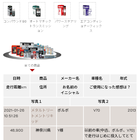
コンパウンド90
オートマチック
パワーステアリ
エアコンディシ
トランスミッシ
ング
ョナーフィック
ョン
ス
全ての商品
日時
商品
メーカー名
車種名
年式
走行距離km
住所
お名前の
ご使用になった感想は？
イニシャル
写真１
写真２
2021-01-26
メタルトリー
ボルボ
V70
2013
10:51:26
トメントリキ
ッド
48,900
神奈川県
Y様
以前の車(中古、ボルボ、V70)
で走行はじめに投入してとて