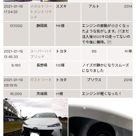
2021-01-19
メタルトリー
スズキ
アルト
2014
17:04:32
トメントリキ
ッド
137,000
静岡県
MK様
エンジンの振動が小さくなっ
たような気がします。 まだ
注入後1600キロ走ってないの
で今後に期待。
2021-01-19
スーパーハイ
トヨタ
86
R1年
13:45:33
ブリッド
9,180
長野県
NS様
ノイズが静かになりスムーズ
になりました
2021-01-19
ガストリート
トヨタ
プリウス
2019
08:19:15
16,000
茨城県
HI様
エンジンが軽くなった！