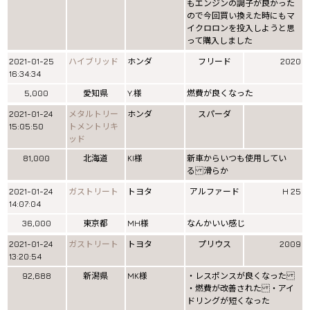
もエンジンの調子が良かった
ので今回買い換えた時にもマ
イクロロンを投入しようと思
って購入しました
2021-01-25
ハイブリッド
ホンダ
フリード
2020
16:34:34
5,000
愛知県
Y.様
燃費が良くなった
2021-01-24
メタルトリー
ホンダ
スパーダ
15:05:50
トメントリキ
ッド
81,000
北海道
KI様
新車からいつも使用してい
る 滑らか
2021-01-24
ガストリート
トヨタ
アルファード
H 25
14:07:04
36,000
東京都
MH様
なんかいい感じ
2021-01-24
ガストリート
トヨタ
プリウス
2009
13:20:54
92,688
新潟県
MK様
・レスポンスが良くなった
・燃費が改善された ・アイ
ドリングが短くなった