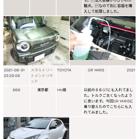
す。 注入容器が小さいのが
難点。 なので別に容器を購
入して処理しました。
2021-08-01
メタルトリー
TOYOTA
GR YARIS
2021
23:29:09
トメントリキ
ッド
669
東京都
HN様
以前の８６GTにも入れてまし
た。トルクご太くなったよう
に思います。今回GR YARISに
乗り替えたのでこちらにも入
れてみました。