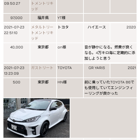
09:50:27
トメントリキ
ッド
97,000
福井県
YT様
2021-07-23
メタルトリー
トヨタ
ハイエース
2020
22:51:10
トメントリキ
ッド
40,000
東京都
on様
音が静かになる。燃費が良く
なる。4万キロ毎に定期的に添
加しようと思う
2021-07-23
ガストリート
TOYOTA
GR YARIS
2021
13:23:09
500
東京都
HN様
前に乗っていたTOYOTA 86で
も使用していてエンジンフィ
ーリングが良かった