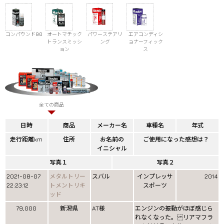
コンパウンド90
オートマチック
パワーステアリ
エアコンディシ
トランスミッシ
ング
ョナーフィック
ョン
ス
全ての商品
日時
商品
メーカー名
車種名
年式
走行距離km
住所
お名前の
ご使用になった感想は？
イニシャル
写真１
写真２
2021-08-07
メタルトリー
スバル
インプレッサ
2014
22:23:12
トメントリキ
スポーツ
ッド
79,000
新潟県
AT様
エンジンの振動がほぼ感じら
れなくなった。 リアマフラ