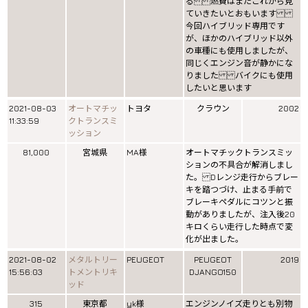
る 燃費はまたこれから見
ていきたいとおもいます
今回ハイブリッド専用です
が、ほかのハイブリッド以外
の車種にも使用しましたが、
同じくエンジン音が静かにな
りました バイクにも使用
したいと思います
2021-08-03
オートマチッ
トヨタ
クラウン
2002
11:33:59
クトランスミ
ッション
81,000
宮城県
MA様
オートマチックトランスミッ
ションの不具合が解消しまし
た。 Dレンジ走行からブレー
キを踏つづけ、止まる手前で
ブレーキペダルにコツンと振
動がありましたが、注入後20
キロくらい走行した時点で変
化が出ました。
2021-08-02
メタルトリー
PEUGEOT
PEUGEOT
2019
15:56:03
トメントリキ
DJANGO150
ッド
315
東京都
yk様
エンジンノイズ走りとも別物