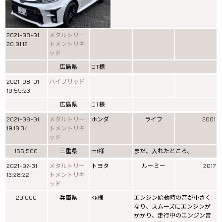
2021-08-01
メタルトリー
20:01:12
トメントリキ
ッド
広島県
OT様
2021-08-01
ハイブリッド
19:59:23
広島県
OT様
2021-08-01
メタルトリー
ホンダ
ライフ
2001
19:10:34
トメントリキ
ッド
165,500
三重県
mt様
まだ、入れたところ。
2021-07-31
メタルトリー
トヨタ
ルーミー
2017
13:28:22
トメントリキ
ッド
29,000
兵庫県
Kk様
エンジン始動時の音が小さく
なり、スムーズにエンジンが
かかり、走行中のエンジン音