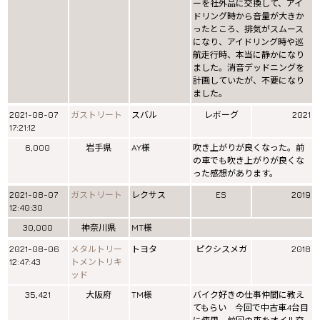
ーを社外品に交換して、アイ
ドリング時から音量が大きか
ったところ、排気がスムース
になり、アイドリング時や巡
航走行時、本当に静かになり
ました。消音デッドニングを
計画していたが、不要になり
ました。
2021-08-07
ガストリート
スバル
レボーグ
2021
17:21:12
6,000
岩手県
AY様
吹き上がりが良くなった。前
の車でも吹き上がりが良くな
った感想があります。
2021-08-07
ガストリート
レクサス
ES
2019
12:40:30
30,000
神奈川県
MT様
2021-08-06
メタルトリー
トヨタ
ピクシスメガ
2018
12:47:43
トメントリキ
ッド
35,421
大阪府
TM様
バイク好きの仕事仲間に教え
てもらい 今回で中古車4台目