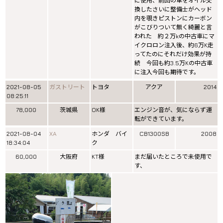
に使用、前回の車をオイル交
換したさいに整備士がヘッド
内を覗きピストンにカーボン
がこびりついて無く綺麗と言
われた 約２万kの中古車にマ
イクロロン注入後、約6万K走
ってたのにそれだけ効果が持
続 今回も約3.5万Kの中古車
に注入今回も期待です。
2021-08-05
ガストリート
トヨタ
アクア
2014
08:25:11
78,000
茨城県
OK様
エンジン音が、気にならず運
転ができています。
2021-08-04
XA
ホンダ バイ
CB1300SB
2008
18:34:04
ク
60,000
大阪府
KT様
まだ届いたところで未使用で
す、