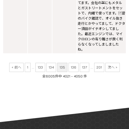
てます。会社の🚕にもメタル
とガストリートメントをセッ
トで、内緒で使ってます。 昔
のバイク雑誌で、オイル抜き
走行とかやってまして、ドクタ
ー須田がイチオシしてまし
た。最近エンジンでは、マイ
クロロンの有り難さが良く判
らなくなってしましました
ね。
< 前へ
1
...
133
134
135
136
137
...
201
次へ >
全6005件中 4021 - 4050 件