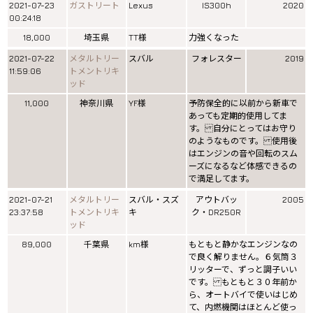
2021-07-23
ガストリート
Lexus
IS300h
2020
00:24:18
18,000
埼玉県
TT様
力強くなった
2021-07-22
メタルトリー
スバル
フォレスター
2019
11:59:06
トメントリキ
ッド
11,000
神奈川県
YF様
予防保全的に以前から新車で
あっても定期的使用してま
す。 自分にとってはお守り
のようなものです。 使用後
はエンジンの音や回転のスム
ーズになるなど体感できるの
で満足してます。
2021-07-21
メタルトリー
スバル・スズ
アウトバッ
2005
23:37:58
トメントリキ
キ
ク・DR250R
ッド
89,000
千葉県
km様
もともと静かなエンジンなの
で良く解りません。６気筒３
リッターで、ずっと調子いい
です。 もともと３０年前か
ら、オートバイで使いはじめ
て、内燃機関はほとんど使っ