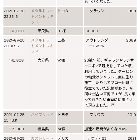
も小さくなった。
2021-07-30
メタルトリー
トヨタ
クラウン
1998
22:33:13
トメントリキ
ッド
160,000
奈良県
DT様
160000
2021-07-26
メタルトリー
三菱
アウトランダ
2009
20:31:55
トメントリキ
ーCW5W
ッド
145,000
大分県
W,様
20数年前、ギャランやランサ
ーエボ2で競技をしていた頃、
利用していました。タービン
の軸受けシャフトに直に塗り
施工したりしてブロー回避に
役立てていた記憶があり、今
回は 古い車両ですが…長く乗
って行きたい車両に使用させ
て頂きました。
2021-07-25
ハイブリッド
トヨタ
プリウス
2010
23:46:11
375,000
福島県
hk様
加速と燃費がよくなった。
2021-07-25
ガストリート
デリカ
アウディS3
2021