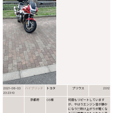
2021-08-03
ハイブリッド
トヨタ
プリウス
2012
23:23:10
京都府
OS様
何度もリピートしています
が、やはりエンジン音が静か
になり 吹け上がりが軽くな