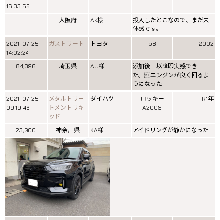
16:33:55
大阪府
Ak様
投入したとこなので、まだ未
体感です。
2021-07-25
ガストリート
トヨタ
bB
2002
14:02:24
84,396
埼玉県
AU様
添加後 以降即実感でき
た。 エンジンが良く回るよ
うになった
2021-07-25
メタルトリー
ダイハツ
ロッキー
R1年
09:19:46
トメントリキ
A200S
ッド
23,000
神奈川県
KA様
アイドリングが静かになった