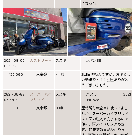
になった。
2021-08-02
ガストリート
スズキ
ラパンSS
08:13:17
135,000
東京都
km様
2回目の投入ですが、素晴らし
い効果です！！ ありがと
うございました。
2021-08-02
スーパーハイ
スズキ
ハスラー
2021
06:44:13
ブリッド
MR52S
950
東京都
BJ様
歴代所有車全車に使ってまし
たが、スーパーハイブリッド
は１回の注入で完了するので
便利。 アイドリングの安
定、静音で効果がわかりま