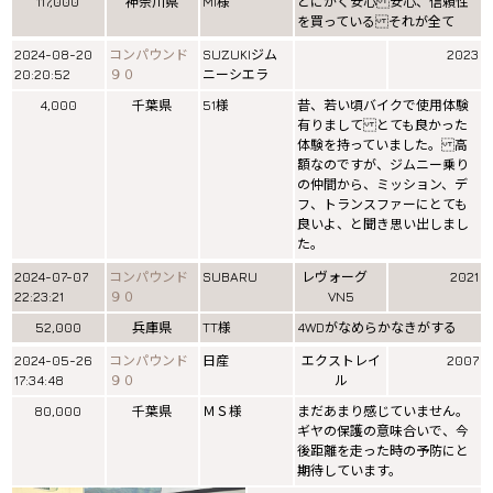
117,000
神奈川県
MI様
とにかく安心 安心、信頼性
を買っている それが全て
2024-08-20
コンパウンド
SUZUKIジム
2023
20:20:52
９０
ニーシエラ
4,000
千葉県
51様
昔、若い頃バイクで使用体験
有りまして とても良かった
体験を持っていました。 高
額なのですが、ジムニー乗り
の仲間から、ミッション、デ
フ、トランスファーにとても
良いよ、と聞き思い出しまし
た。
2024-07-07
コンパウンド
SUBARU
レヴォーグ
2021
22:23:21
９０
VN5
52,000
兵庫県
TT様
4WDがなめらかなきがする
2024-05-26
コンパウンド
日産
エクストレイ
2007
17:34:48
９０
ル
80,000
千葉県
ＭＳ様
まだあまり感じていません。
ギヤの保護の意味合いで、今
後距離を走った時の予防にと
期待しています。