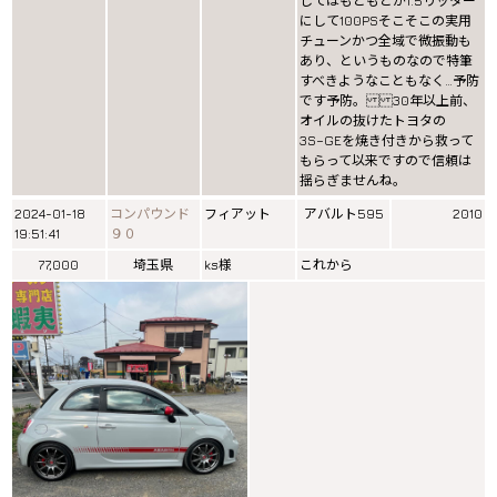
してはもともとが1.5リッター
にして100PSそこそこの実用
チューンかつ全域で微振動も
あり、というものなので特筆
すべきようなこともなく…予防
です予防。 30年以上前、
オイルの抜けたトヨタの
3S−GEを焼き付きから救って
もらって以来ですので信頼は
揺らぎませんね。
2024-01-18
コンパウンド
フィアット
アバルト595
2010
19:51:41
９０
77,000
埼玉県
ks様
これから