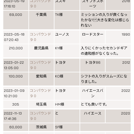
2023-05-19
コンパウンド
スズキ
スイフトスポ
2018
17:16:10
９０
ーツ
69,000
千葉県
TK様
ミッションの入りが良くなっ
たかな? 大きな変化は感じら
れない
2023-05-18
コンパウンド
ユーノス
ロードスター
1990
07:20:43
９０
210,000
鹿児島県
KY様
入りにくかったセカンドギア
の違和感がなくなった。
2023-01-22
コンパウンド
トヨタ
トヨタ86
2012
13:05:00
９０
100,000
愛知県
KO様
シフトの入りがスムーズにな
りました。
2023-01-09
コンパウンド
トヨタ
ハイエースバ
2022
10:21:00
９０
ン
305
埼玉県
HM様
とても良いです。
2022-11-13
コンパウンド
と
ハイエース
2020
17:41:36
９０
60,000
茨城県
SF様