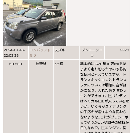
2024-04-04
コンパウンド
スズキ
ジムニーシエ
2020
22:03:39
９０
ラ
59,500
長野県
KM様
基本的には20年30万kmを調
子よく走り切るための予防的
な使用と考えていますが、ト
ランスミッションとトランス
ファについては明確に音が静
かになり、入れた感を味わう
ことができます。 リヤデフ
はヘリカルLSDが入っているせ
いか、いくらかステアリング
の手応えが増すような変わら
ないような…これがプラシーボ
ってやつかwいや調子の維持が
目的なので。 エンジンに関