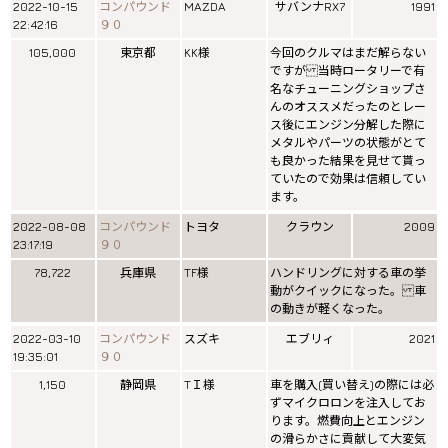
2022-10-15
コンパウンド
MAZDA
サバンナRX7
1991
22:42:16
９０
105,000
東京都
KK様
今回のクルマはまだ解らない
ですが 当時ロータリーで有
名なチューニングショップさ
んのオススメだったのとレー
ス後にエンジン分解した際に
メタルやパーツの状態がとて
も良かった結果を見せて貰っ
ていたので効果は信頼してい
ます。
2022-08-08
コンパウンド
トヨタ
クラウン
2009
23:17:19
９０
78,722
兵庫県
TF様
ハンドリングに対する車の挙
動がクイックになった。 車
の動きが軽くなった。
2022-03-10
コンパウンド
スズキ
エブリィ
2021
19:35:01
９０
1,150
静岡県
TＩ様
車を購入(買い替え)の際には必
ずマイクロロンを注入してお
ります。燃費向上とエンジン
の滑らかさに貢献して大変気