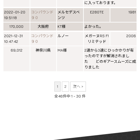
に入っております。
2022-01-20
コンパウンド
メルセデスベ
E280TE
1981
19:51:18
９０
ンツ
170,000
大阪府
KT様
よかった。
2021-12-31
コンパウンド
ルノー
メガーヌRS F1
2006
10:47:42
９０
リミテッド
69,012
神奈川県
MA様
2速から3速にひっかかりが有
ったのですが解消されまし
た どのギアースムーズに成
りました
1
2
次へ >
全46件中 1 - 30 件