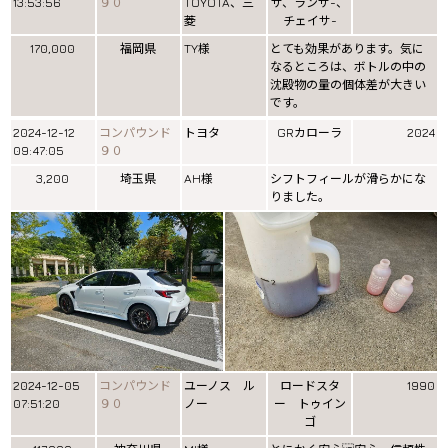
13:53:56
９０
TOYOTA、三
サ、ランサ-、
菱
チェイサ-
170,000
福岡県
TY様
とても効果があります。気に
なるところは、ボトルの中の
沈殿物の量の個体差が大きい
です。
2024-12-12
コンパウンド
トヨタ
GRカローラ
2024
09:47:05
９０
3,200
埼玉県
AH様
シフトフィールが滑らかにな
りました。
2024-12-05
コンパウンド
ユーノス ル
ロードスタ
1990
07:51:20
９０
ノー
ー トゥイン
ゴ