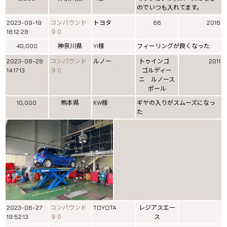
のでいつも入れてます。
2023-09-19
コンパウンド
トヨタ
86
2016
18:12:28
９０
40,000
神奈川県
YI様
フィーリングが良くなった
2023-08-28
コンパウンド
ルノー
トゥインゴ
2011
14:17:13
９０
ゴルディー
ニ ルノース
ポール
10,000
熊本県
KW様
ギヤの入りがスムーズになっ
た
2023-06-27
コンパウンド
TOYOTA
レジアスエー
19:52:13
９０
ス