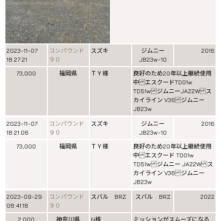
2023-11-07
コンパウンド
スズキ
ジムニー
2016
18:27:21
９０
JB23w-10
73,000
福岡県
ＴＹ様
良好のため20年以上継続使用
中 エスクードTD01w
TD51w ジムニーJA22W ス
カイライン V36 ジムニー
JB23w
2023-11-07
コンパウンド
スズキ
ジムニー
2016
18:21:06
９０
JB23w-10
73,000
福岡県
ＴＹ様
良好のため20年以上継続使用
中 エスクード TD01w
TD51w ジムニー JA22W ス
カイライン V36 ジムニー
JB23w
2023-09-29
コンパウンド
スバル BRZ
スバル BRZ
2022
08:41:18
９０
2,000
神奈川県
N様
ミッションがスムーズになる