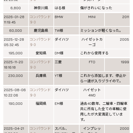
6,800
神奈川県
はる様
傷がきれいになった
2026-01-28
コンパウンド
BMW
MINI
2011
11:19:45
９０
60,000
鹿児島県
TW様
ミッションが軽くなった。
2025-12-28
コンパウンド
ダイハツ
ハイゼットカ
2005
05:32:45
９０
ーゴ
195,000
愛知県
DM様
これから使用する
2025-11-20
コンパウンド
三菱
FTO
1999
18:16:18
９０
230,000
兵庫県
YT様
これから添加します、停止か
ら一速が入りヅライので。
2025-08-06
コンパウンド
ダイハツ
ハイゼット
10:22:06
９０
4WD
190,000
福岡県
EM様
過去40数年、二輪車・四輪車
共に所有した全ての車輌に使
用したが大変満足していま
す。
2025-04-21
コンパウンド
スバル、
インプレッ
2000