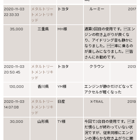
2020-11-03
メタルトリー
トヨタ
ルーミー
2017
22:33:33
トメントリキ
ッド
35,000
三重県
MH様
通算3回目の使用です。 エン
ジンの吹き上がりが良くな
り、アイドリング音も静かに
なりました。 車に乗るの
が楽しみになりました。 皆
さんにお勧めです。
2020-11-03
メタルトリー
トヨタ
クラウン
2013
20:50:45
トメントリキ
ッド
130,000
香川県
YM様
エンジンが静かだけどなって
アクセルが軽くなった
2020-11-03
メタルトリー
日産
X-TRAIL
2019
14:07:08
トメントリキ
ッド
30,000
山形県
TY様
今回で3台目の使用です。 ま
だ慣らしが終わっていない状
況ですが、従来同様にエンジ
ンの滑らかな吹き上がりに期