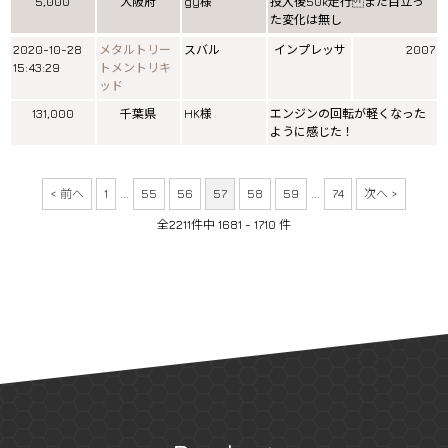
5,000
大阪府
gy様
投入後50k走行 まだ目立っ
た変化は無し
2020-10-28
メタルトリー
スバル
インプレッサ
2007
15:43:29
トメントリキ
ッド
131,000
千葉県
HK様
エンジンの回転が軽くなった
ように感じた！
< 前へ
1
...
55
56
57
58
59
...
74
次へ >
全2211件中 1681 - 1710 件