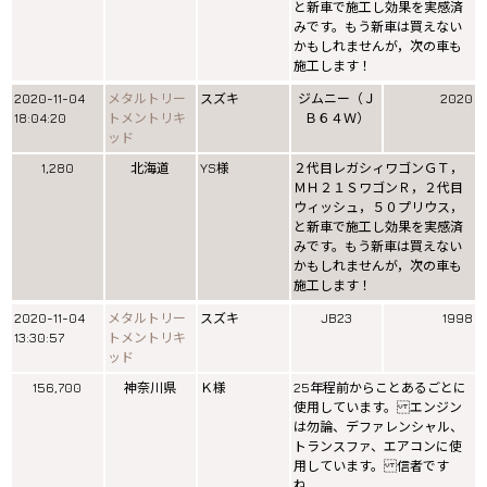
と新車で施工し効果を実感済
みです。もう新車は買えない
かもしれませんが，次の車も
施工します！
2020-11-04
メタルトリー
スズキ
ジムニー（Ｊ
2020
18:04:20
トメントリキ
Ｂ６４Ｗ）
ッド
1,280
北海道
YS様
２代目レガシィワゴンＧＴ，
ＭＨ２１ＳワゴンＲ，２代目
ウィッシュ，５０プリウス，
と新車で施工し効果を実感済
みです。もう新車は買えない
かもしれませんが，次の車も
施工します！
2020-11-04
メタルトリー
スズキ
JB23
1998
13:30:57
トメントリキ
ッド
156,700
神奈川県
Ｋ様
25年程前からことあるごとに
使用しています。 エンジン
は勿論、デファレンシャル、
トランスファ、エアコンに使
用しています。 信者です
ね。