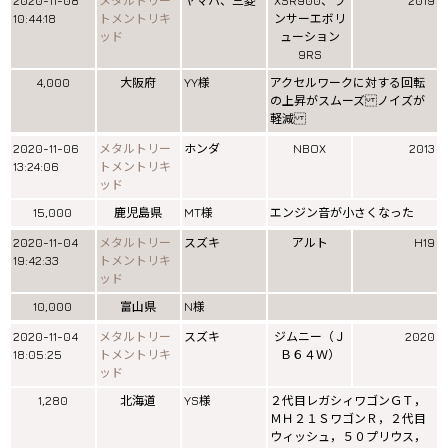
2020-11-08
メタルトリー
ヤマハ、三菱
XSR900、ラ
2019
10:44:18
トメントリキ
ンサーエボリ
ッド
ューション
9RS
4,000
大阪府
YY様
アクセルワークに対する回転
の上昇がスムーズ ノイズが
軽減
2020-11-06
メタルトリー
ホンダ
NBOX
2013
13:24:06
トメントリキ
ッド
15,000
鹿児島県
MT様
エンジン音が小さくなった
2020-11-04
メタルトリー
スズキ
アルト
H19
19:42:33
トメントリキ
ッド
10,000
富山県
N様
2020-11-04
メタルトリー
スズキ
ジムニー（Ｊ
2020
18:05:25
トメントリキ
Ｂ６４Ｗ）
ッド
1,280
北海道
YS様
２代目レガシィワゴンＧＴ，
ＭＨ２１ＳワゴンＲ，２代目
ウィッシュ，５０プリウス，