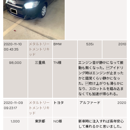
2020-11-10
メタルトリー
BMW
535i
2010
00:43:35
トメントリキ
ッド
98,000
三重県
TN様
エンジン音が静かになって振
動も無くなった。 アイドリ
ング時はエンジンが止まった
かと錯覚くらい静かになっ
た。 吹け上がりも滑らかに
なり、スロットルを踏み込ま
なくても加速が得られる。
2020-11-09
メタルトリー
トヨタ
アルファード
2020
09:23:17
トメントリキ
ッド
1,000
東京都
NO様
新車時に注入すれば長年安心
して乗れるかと思いました。