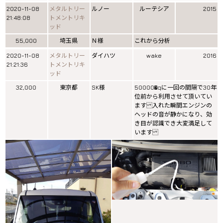
2020-11-08
メタルトリー
ルノー
ルーテシア
2015
21:48:08
トメントリキ
ッド
55,000
埼玉県
Ｎ様
これから分析
2020-11-08
メタルトリー
ダイハツ
wake
2016
21:21:36
トメントリキ
ッド
32,000
東京都
SK様
50000�qに一回の間隔で30年
位前から利用させて頂いてい
ます 入れた瞬間エンジンの
ヘッドの音が静かになり、効
き目が認識でき大変満足して
います