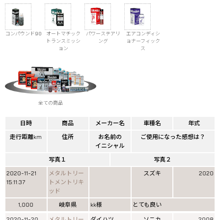
コンパウンド90
オートマチック
パワーステアリ
エアコンディシ
トランスミッシ
ング
ョナーフィック
ョン
ス
全ての商品
日時
商品
メーカー名
車種名
年式
走行距離km
住所
お名前の
ご使用になった感想は？
イニシャル
写真１
写真２
2020-11-21
メタルトリー
スズキ
2020
15:11:37
トメントリキ
ッド
1,000
岐阜県
kk様
とても良い
2020-11-20
メタルトリー
ダイハツ
ソニカ
2008