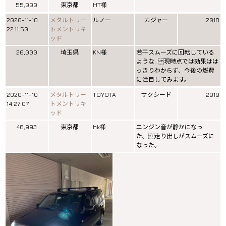
55,000
東京都
HT様
2020-11-10
メタルトリー
ルノー
カジャー
2018
22:11:50
トメントリキ
ッド
26,000
埼玉県
KN様
若干スムーズに回転している
ような… 現時点では効果はは
っきりわからず、今後の燃費
に注目してみます。
2020-11-10
メタルトリー
TOYOTA
サクシード
2019
14:27:07
トメントリキ
ッド
46,993
東京都
hk様
エンジン音が静かになっ
た。 走り出しがスムーズに
なった。