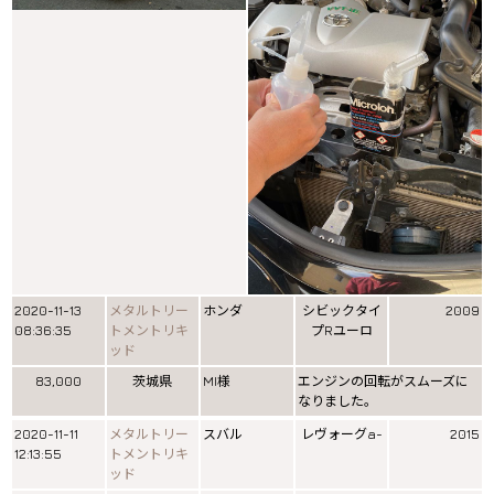
2020-11-13
メタルトリー
ホンダ
シビックタイ
2009
08:36:35
トメントリキ
プRユーロ
ッド
83,000
茨城県
MI様
エンジンの回転がスムーズに
なりました。
2020-11-11
メタルトリー
スバル
レヴォーグa-
2015
12:13:55
トメントリキ
ッド