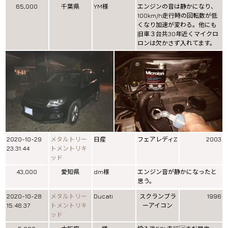
65,000
千葉県
YM様
エンジンの音は静かになり、
100km/h走行時の回転数が低
くなり加速が変わる。他にも
旧車３台共30年近くマイクロ
ロンは欠かさず入れてます。
2020-10-29
メタルトリー
日産
フェアレディZ
2003
23:31:44
トメントリキ
ッド
43,000
愛知県
dm様
エンジン音が静かになったと
思う。
2020-10-28
メタルトリー
Ducati
スクランブラ
1996
15:46:37
トメントリキ
ーアイコン
ッド