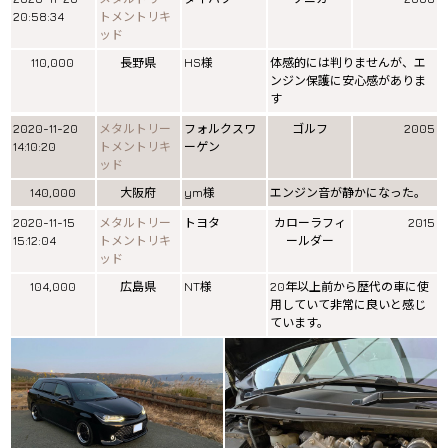
20:58:34
トメントリキ
ッド
110,000
長野県
HS様
体感的には判りませんが、エ
ンジン保護に安心感がありま
す
2020-11-20
メタルトリー
フォルクスワ
ゴルフ
2005
14:10:20
トメントリキ
ーゲン
ッド
140,000
大阪府
ym様
エンジン音が静かになった。
2020-11-15
メタルトリー
トヨタ
カローラフィ
2015
15:12:04
トメントリキ
ールダー
ッド
104,000
広島県
NT様
20年以上前から歴代の車に使
用していて非常に良いと感じ
ています。