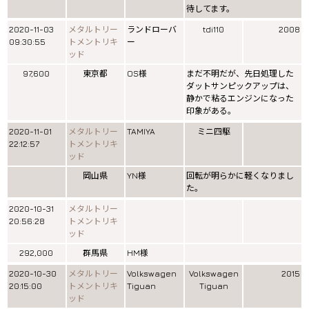
待してます。
2020-11-03
メタルトリー
ランドローバ
tdi110
2008
09:30:55
トメントリキ
ー
ッド
97,600
東京都
OS様
まだ不明だが、先日処理した
ダットサンピックアップは、
静かで粘るエンジンになった
印象がある。
2020-11-01
メタルトリー
TAMIYA
ミニ四駆
22:12:57
トメントリキ
ッド
岡山県
YN様
回転が明らかに軽くなりまし
た。
2020-10-31
メタルトリー
20:56:28
トメントリキ
ッド
292,000
群馬県
HM様
2020-10-30
メタルトリー
Volkswagen
Volkswagen
2015
20:15:00
トメントリキ
Tiguan
Tiguan
ッド