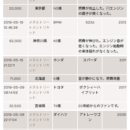
ッド
20,000
東京都
NS様
燃費が向上した。 エンジン
の調子が良くなった。
2019-05-19
メタルトリー
BMW
523d
2013
10:46:38
トメントリキ
ッド
62,000
神奈川県
KE様
燃費が伸びた。エンジン音が
低くなった。エンジン始動時
の車体揺れがなくなった。
2019-05-16
メタルトリー
ホンダ
スパーダ
2011
21:22:11
トメントリキ
ッド
71,000
北海道
KI様
音が静かになり、燃費改善
2019-05-09
メタルトリー
トヨタ
ボクシィーハ
2017
08:14:59
トメントリキ
イブリット
ッド
32,500
宮城県
TK様
20年前からのファンです。
2019-05-08
メタルトリー
ダイハツ
アトレーワゴ
2005
22:17:04
トメントリキ
ン
ッド