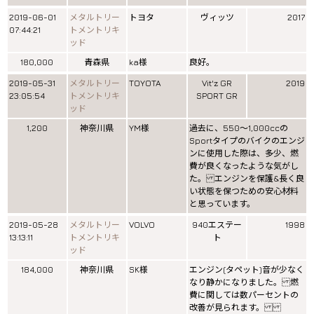
2019-06-01
メタルトリー
トヨタ
ヴィッツ
2017
07:44:21
トメントリキ
ッド
180,000
青森県
ka様
良好。
2019-05-31
メタルトリー
TOYOTA
Vit'z GR
2019
23:05:54
トメントリキ
SPORT GR
ッド
1,200
神奈川県
YM様
過去に、550〜1,000ccの
Sportタイプのバイクのエンジ
ンに使用した際は、多少、燃
費が良くなったような気がし
た。 エンジンを保護&長く良
い状態を保つための安心材料
と思っています。
2019-05-28
メタルトリー
VOLVO
940エステー
1998
13:13:11
トメントリキ
ト
ッド
184,000
神奈川県
SK様
エンジン(タペット)音が少なく
なり静かになりました。 燃
費に関しては数パーセントの
改善が見られます。