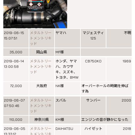
2019-06-15
メタルトリー
ヤマハ
マジェスティ
不明
15:07:51
トメントリキ
125
ッド
35,000
岡山県
MF様
2019-06-14
メタルトリー
ホンダ、ヤマ
CB750KO
1969
13:00:58
トメントリキ
ハ、カワサ
ッド
キ、スズキ、
トヨタ、BMW
72,000
大阪府
NK様
オーバーホールの時期を伸ば
す為
2019-06-07
メタルトリー
スバル
サンバー
2000
07:50:46
トメントリキ
ッド
110,000
神奈川県
KM様
エンジンの音が静かになった
2019-06-05
メタルトリー
DAIHATSU
ハイゼット
2018
13:33:12
トメントリキ