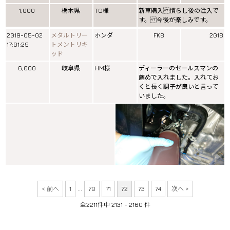
1,000
栃木県
TO様
新車購入 慣らし後の注入で
す。 今後が楽しみです。
2019-05-02
メタルトリー
ホンダ
FK8
2018
17:01:29
トメントリキ
ッド
6,000
岐阜県
HM様
ディーラーのセールスマンの
薦めで入れました。入れてお
くと長く調子が良いと言って
いました。
< 前へ
1
...
70
71
72
73
74
次へ >
全2211件中 2131 - 2160 件