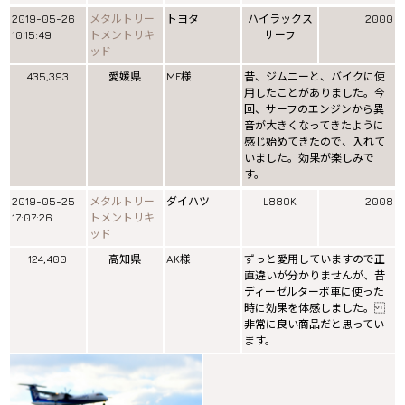
2019-05-26
メタルトリー
トヨタ
ハイラックス
2000
10:15:49
トメントリキ
サーフ
ッド
435,393
愛媛県
MF様
昔、ジムニーと、バイクに使
用したことがありました。今
回、サーフのエンジンから異
音が大きくなってきたように
感じ始めてきたので、入れて
いました。効果が楽しみで
す。
2019-05-25
メタルトリー
ダイハツ
L880K
2008
17:07:26
トメントリキ
ッド
124,400
高知県
AK様
ずっと愛用していますので正
直違いが分かりませんが、昔
ディーゼルターボ車に使った
時に効果を体感しました。
非常に良い商品だと思ってい
ます。