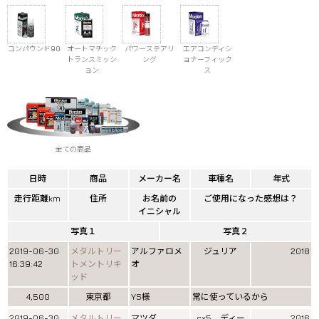
コンパウンド90
オートマチック
パワーステアリ
エアコンディシ
トランスミッシ
ング
ョナーフィック
ョン
ス
全ての商品
日時
商品
メーカー名
車種名
年式
走行距離km
住所
お名前の
ご使用になった感想は？
イニシャル
写真１
写真２
2019-06-30
メタルトリー
アルファロメ
ジュリア
2018
16:39:42
トメントリキ
オ
ッド
4,500
東京都
YS様
常に使っているから
2019-06-30
メタルトリー
マツダ
cx5、ディー
2016