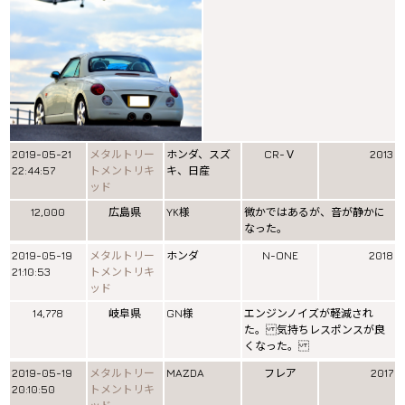
2019-05-21
メタルトリー
ホンダ、スズ
CR-Ｖ
2013
22:44:57
トメントリキ
キ、日産
ッド
12,000
広島県
YK様
微かではあるが、音が静かに
なった。
2019-05-19
メタルトリー
ホンダ
N-ONE
2018
21:10:53
トメントリキ
ッド
14,778
岐阜県
GN様
エンジンノイズが軽減され
た。 気持ちレスポンスが良
くなった。
2019-05-19
メタルトリー
MAZDA
フレア
2017
20:10:50
トメントリキ