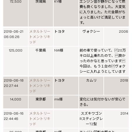
72,500
茨城県
KY様
エンジン音が静かになって燃
費も良くなりました。大変気
に入りました。ただ金額がち
ょっと高いけど満足していま
す。
2019-06-21
メタルトリー
トヨタ
ヴォクシー
2006
06:06:26
トメントリキ
ッド
125,000
千葉県
NW様
前の車で使っていて、 20万
キロ以上乗れたので、 良か
ったのかなと思っています
今回は、もう１台の ヴォク
シーに入れようとしています
2019-06-18
メタルトリー
トヨタ
カムリ
2018
20:27:44
トメントリキ
ッド
14,000
東京都
mk様
変化には気付かないが安心で
きる。
2019-06-16
メタルトリー
スズキワゴン
2014
22:44:46
トメントリキ
Rスティングレ
ッド
ーT2型