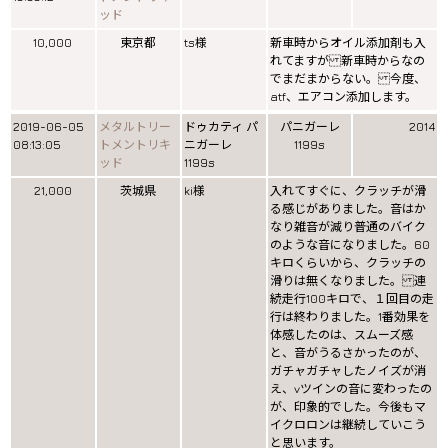
ッド
10,000
東京都
ts様
新車時からオイル添加剤も入
れてますが 新車時からなの
でまだまからない。 今度、
atf、エアコン添加します。
2019-06-05
メタルトリー
ドゥカティ パ
パニガーレ
2014
08:13:05
トメントリキ
ニガーレ
1199s
ッド
1199s
21,000
茨城県
ki様
入れてすぐに、クラッチが滑
る感じがありました。音はか
なり雑音が減り普通のバイク
のような音になりました。60
キロくらいから、クラッチの
滑りは無くなりました。 連
続走行100キロで、１回目の走
行は終わりました。1番効果を
体感したのは、スムーズ感
と、音がうるさかったのが、
ガチャガチャしたノイズが消
え、vツインの音に変わったの
が、印象的でした。今後もマ
イクロロンは継続していこう
と思います。