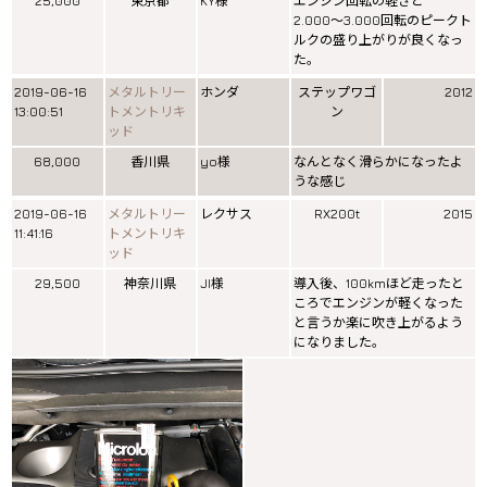
25,000
東京都
KY様
エンジン回転の軽さと
2.000〜3.000回転のピークト
ルクの盛り上がりが良くなっ
た。
2019-06-16
メタルトリー
ホンダ
ステップワゴ
2012
13:00:51
トメントリキ
ン
ッド
68,000
香川県
yo様
なんとなく滑らかになったよ
うな感じ
2019-06-16
メタルトリー
レクサス
RX200t
2015
11:41:16
トメントリキ
ッド
29,500
神奈川県
JI様
導入後、100kmほど走ったと
ころでエンジンが軽くなった
と言うか楽に吹き上がるよう
になりました。