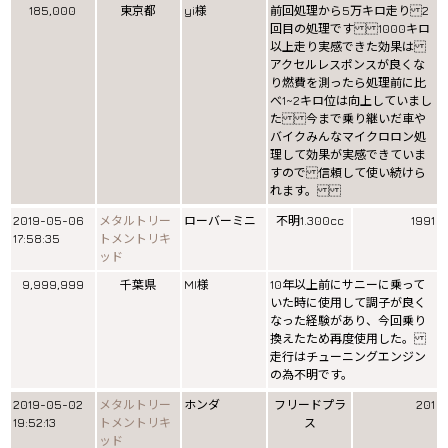
185,000
東京都
yi様
前回処理から5万キロ走り 2
回目の処理です 1000キロ
以上走り実感できた効果は
アクセルレスポンスが良くな
り燃費を測ったら処理前に比
べ1~2キロ位は向上していまし
た 今まで乗り継いだ車や
バイクみんなマイクロロン処
理して効果が実感できていま
すので 信頼して使い続けら
れます。
2019-05-06
メタルトリー
ローバーミニ
不明1.300cc
1991
17:58:35
トメントリキ
ッド
9,999,999
千葉県
MI様
10年以上前にサニーに乗って
いた時に使用して調子が良く
なった経験があり、今回乗り
換えたため再度使用した。
走行はチューニングエンジン
の為不明です。
2019-05-02
メタルトリー
ホンダ
フリードプラ
201
19:52:13
トメントリキ
ス
ッド