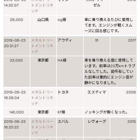
14:30:07
トメントリキ
ゼル
ッド
26,000
山口県
og様
車に乗り換えるたびに愛用し
てます。エンジンが軽くスム
ーズに回る感じです。
2019-06-23
メタルトリー
アウディ
S1
2017
20:51:27
トメントリキ
ッド
23,000
東京都
HA様
車を乗り換える度に使用して
います。前車は20万kmトラブ
ルなしでした。昔所有してい
た旧車は激的にエンジン音が
静かになりました。
2019-06-23
メタルトリー
トヨタ
エスティマ
2006
18:39:04
トメントリキ
ッド
140,000
東京都
KF様
ノッキングが無くなった。
2019-06-23
メタルトリー
スバル
レヴォーグ
2015
16:20:22
トメントリキ
ッド