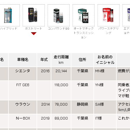
ハイブリッド
ガストリート
コンパウンド90
オートマチック
パワーステアリ
エア
トランスミッシ
ング
ョナ
ョン
走行距離
お名前の
名
車種名
年式
住所
km
イニシャル
シエンタ
2016
20,144
千葉県
MN様
燃費が
FIT GE6
118,000
千葉県
YN様
同乗者
ライブ
マが軽
ウラウン
2014
78,000
静岡県
SA様
アクセ
1km/
ＮーBOX
2019
89,000
千葉県
IT様
これか