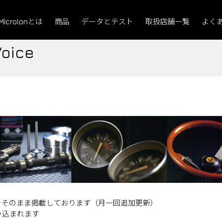
Microlonとは
商品
データとテスト
取扱店舗一覧
よく
Voice
をそのまま掲載しております（月一回追加更新）
り込まれます