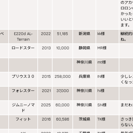
のアカウ
ロロン
かった
いいと
ます。
スベ
E220d AL-
2022
51,185
新潟県
kk様
継続的
Terrain
ね。
ロードスター
2013
10,000
静岡県
MR様
神奈川県
mt様
プリウス３０
2015
258,000
兵庫県
IN様
少しレ
くなっ
フォレスター
2021
37,000
神奈川県
hi様
ジムニーノマ
2025
60,000
神奈川県
SN様
まだわ
ド
フィット
2016
60,586
茨城県
TK様
さっき
らない