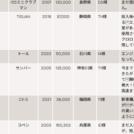
r55ミニクラブ
2007
130,000
長野県
DS様
まだ使
マン
ん。
TIGUAN
2018
97,000
静岡県
TN様
投入後
る エ
覚があ
使用さ
クロロ
用して
トール
2020
50,000
石川県
tk様
エンジ
なった
サンバー
2005
135,000
神奈川県
TY様
今まで
きたが
て 期
絶大！
高速ま
CX-5
2021
38,000
福岡県
TI様
新車購
が デ
の臭い
ように
コペン
2003
160,303
兵庫県
ID様
まだ入
が、知