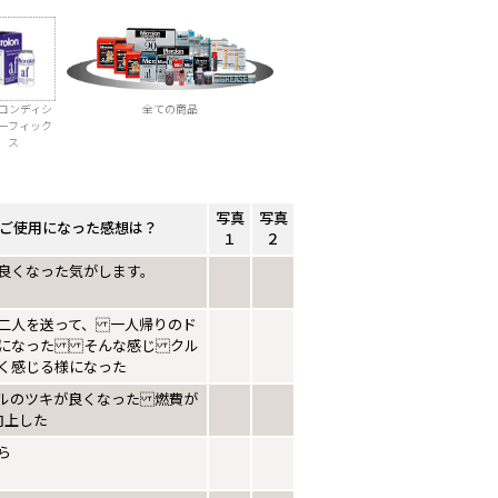
コンディシ
全ての商品
ーフィック
ス
写真
写真
ご使用になった感想は？
１
２
良くなった気がします。
二人を送って、 一人帰りのド
になった そんな感じ クル
く感じる様になった
ルのツキが良くなった 燃費が
L向上した
ら