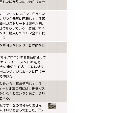
用したばかりなのでわかりませ
のエンジンレスポンスが良くな
ンジンが元気に回転している感
る ガストリートは発売以来、
せてもらっている 勿論、マイ
ンは、購入したクルマ全てに使
いる
ンが滑らかに回り、音が静かに
。
 マイクロロンの他商品は使って
 ガストリートメントは 初め
待を 裏切らず 古い車には効果
 エンジンがスムースに回り最
で伸びた
入時から、毎年使用している
ィーゼル車の割には、排気ガス
が少なくとエンジン音が小さい
思える。
れてすぐなので分かりません
人はいいと言ってました。 X