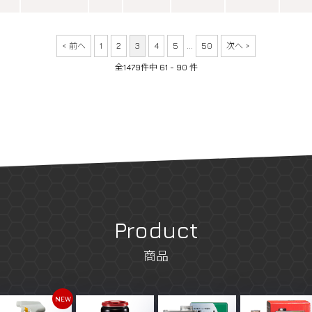
< 前へ
1
2
3
4
5
...
50
次へ >
全1479件中 61 - 90 件
Product
商品