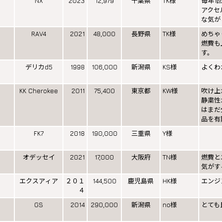
NX
2023
12,979
千葉県
TK様
毎年1
アクセ
な気が
RAV4
2021
48,000
長野県
TK様
めちゃ
燃費も
す。
デリカd5
1998
106,000
新潟県
KS様
よくわ
KK Cherokee
2011
75,400
東京都
KW様
吹け上
静粛性
はまだ
品を有
FK7
2018
190,000
三重県
Y様
オデッセイ
2021
17,000
大阪府
TN様
燃費と
気がす
エクスアィア
２０１
144,500
鹿児島県
HK様
エンジ
４
GS
2014
290,000
新潟県
no様
とても