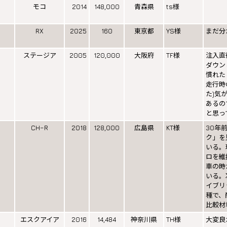
モコ
2014
148,000
青森県
ts様
RX
2025
160
東京都
YS様
まだ分
ステージア
2005
120,000
大阪府
TF様
注入直
ダウン
慣れた
走行時
た)気
あるの
と思っ
CH−R
2018
128,000
広島県
KT様
30年
ク」を
いる。
ロを維
車の時
いる。
イブリ
種で、
比較材
エスクアイア
2016
14,484
神奈川県
TH様
大変良