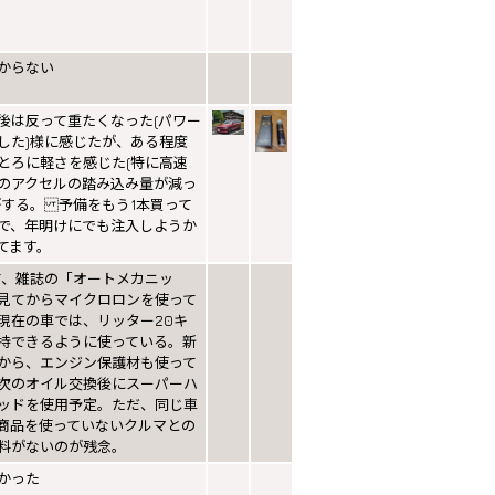
からない
後は反って重たくなった(パワー
した)様に感じたが、ある程度
とろに軽さを感じた(特に高速
のアクセルの踏み込み量が減っ
がする。 予備をもう1本買って
で、年明けにでも注入しようか
てます。
前、雑誌の「オートメカニッ
見てからマイクロロンを使って
現在の車では、リッター20キ
持できるように使っている。新
から、エンジン保護材も使って
次のオイル交換後にスーパーハ
ッドを使用予定。ただ、同じ車
商品を使っていないクルマとの
料がないのが残念。
かった